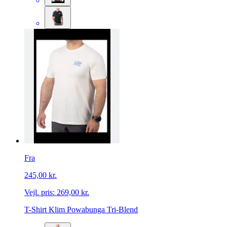
Fra
245,00 kr.
Vejl. pris:
269,00 kr.
T-Shirt Klim Powabunga Tri-Blend