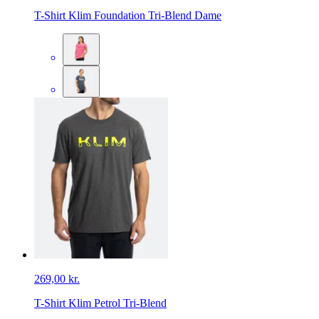
T-Shirt Klim Foundation Tri-Blend Dame
269,00 kr.
T-Shirt Klim Petrol Tri-Blend