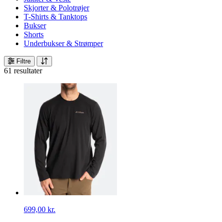
Skjorter & Polotrøjer
T-Shirts & Tanktops
Bukser
Shorts
Underbukser & Strømper
Filtre
61 resultater
699,00 kr.