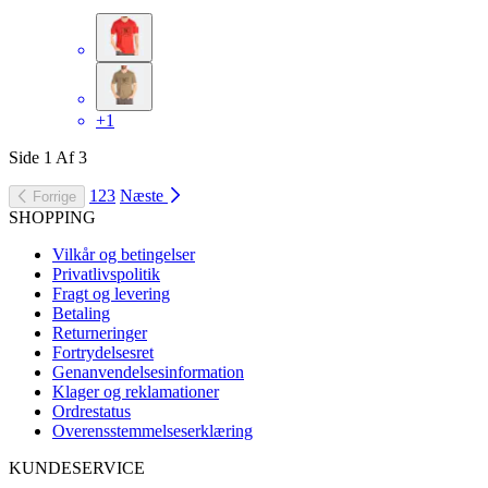
+1
Side
1
Af
3
1
2
3
Næste
Forrige
SHOPPING
Vilkår og betingelser
Privatlivspolitik
Fragt og levering
Betaling
Returneringer
Fortrydelsesret
Genanvendelsesinformation
Klager og reklamationer
Ordrestatus
Overensstemmelseserklæring
KUNDESERVICE