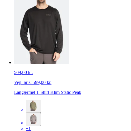
509,00 kr.
Vejl. pris:
599,00 kr.
Langærmet T-Shirt Klim Static Peak
+1