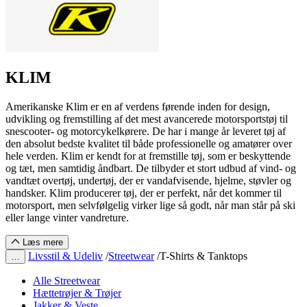
KLIM
Amerikanske Klim er en af verdens førende inden for design,
udvikling og fremstilling af det mest avancerede motorsportstøj til
snescooter- og motorcykelkørere. De har i mange år leveret tøj af
den absolut bedste kvalitet til både professionelle og amatører over
hele verden. Klim er kendt for at fremstille tøj, som er beskyttende
og tæt, men samtidig åndbart. De tilbyder et stort udbud af vind- og
vandtæt overtøj, undertøj, der er vandafvisende, hjelme, støvler og
handsker. Klim producerer tøj, der er perfekt, når det kommer til
motorsport, men selvfølgelig virker lige så godt, når man står på ski
eller lange vinter vandreture.
Læs mere
Livsstil & Udeliv
/
Streetwear
/
T-Shirts & Tanktops
…
Alle Streetwear
Hættetrøjer & Trøjer
Jakker & Veste