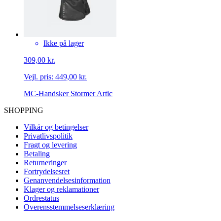
Ikke på lager
309,00 kr.
Vejl. pris:
449,00 kr.
MC-Handsker Stormer Artic
SHOPPING
Vilkår og betingelser
Privatlivspolitik
Fragt og levering
Betaling
Returneringer
Fortrydelsesret
Genanvendelsesinformation
Klager og reklamationer
Ordrestatus
Overensstemmelseserklæring