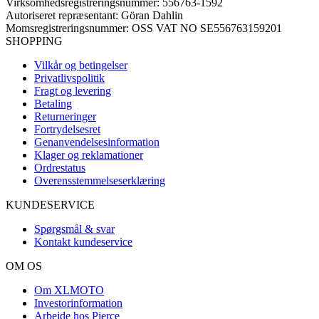
Virksomhedsregistreringsnummer: 556763-1592
Autoriseret repræsentant: Göran Dahlin
Momsregistreringsnummer: OSS VAT NO SE556763159201
SHOPPING
Vilkår og betingelser
Privatlivspolitik
Fragt og levering
Betaling
Returneringer
Fortrydelsesret
Genanvendelsesinformation
Klager og reklamationer
Ordrestatus
Overensstemmelseserklæring
KUNDESERVICE
Spørgsmål & svar
Kontakt kundeservice
OM OS
Om XLMOTO
Investorinformation
Arbejde hos Pierce