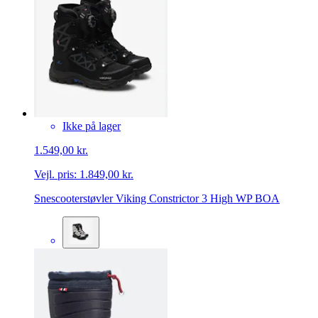
Ikke på lager
1.549,00 kr.
Vejl. pris:
1.849,00 kr.
Snescooterstøvler Viking Constrictor 3 High WP BOA