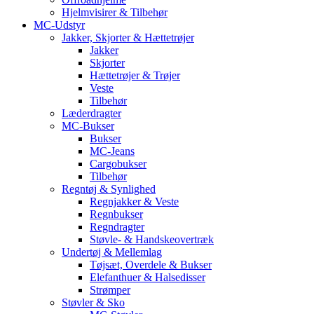
Hjelmvisirer & Tilbehør
MC-Udstyr
Jakker, Skjorter & Hættetrøjer
Jakker
Skjorter
Hættetrøjer & Trøjer
Veste
Tilbehør
Læderdragter
MC-Bukser
Bukser
MC-Jeans
Cargobukser
Tilbehør
Regntøj & Synlighed
Regnjakker & Veste
Regnbukser
Regndragter
Støvle- & Handskeovertræk
Undertøj & Mellemlag
Tøjsæt, Overdele & Bukser
Elefanthuer & Halsedisser
Strømper
Støvler & Sko