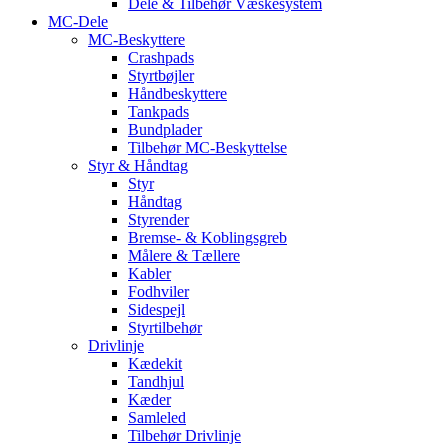
Dele & Tilbehør Væskesystem
MC-Dele
MC-Beskyttere
Crashpads
Styrtbøjler
Håndbeskyttere
Tankpads
Bundplader
Tilbehør MC-Beskyttelse
Styr & Håndtag
Styr
Håndtag
Styrender
Bremse- & Koblingsgreb
Målere & Tællere
Kabler
Fodhviler
Sidespejl
Styrtilbehør
Drivlinje
Kædekit
Tandhjul
Kæder
Samleled
Tilbehør Drivlinje