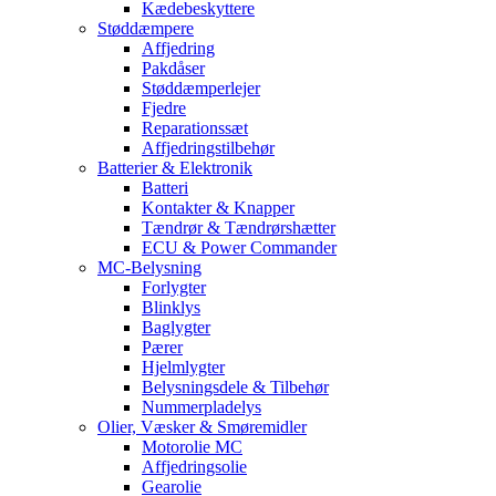
Kædebeskyttere
Støddæmpere
Affjedring
Pakdåser
Støddæmperlejer
Fjedre
Reparationssæt
Affjedringstilbehør
Batterier & Elektronik
Batteri
Kontakter & Knapper
Tændrør & Tændrørshætter
ECU & Power Commander
MC-Belysning
Forlygter
Blinklys
Baglygter
Pærer
Hjelmlygter
Belysningsdele & Tilbehør
Nummerpladelys
Olier, Væsker & Smøremidler
Motorolie MC
Affjedringsolie
Gearolie