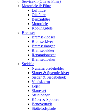
Servicekit (Olie & Filter)
Motordele & Filtre
Luftfiltre
Oliefiltre
Benzinfiltre
Motordele
Koblingsdele
Bremser
Bremseklodser
Bremseskiver
Bremseslanger
Bremsebakker
Reparationssæt
Bremsetilbehør
Steldele
Nummerpladeholder
Skruer & Spændeskiver
Sæder & Sædebetræk
Vindskærm
Lejer
Skruesæt
Steltilbehør
Kåber & Spoilere
Benovertræk
Støttefodsplade