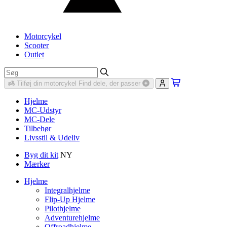
Motorcykel
Scooter
Outlet
Tilføj din motorcykel
Find dele, der passer
Hjelme
MC-Udstyr
MC-Dele
Tilbehør
Livsstil & Udeliv
Byg dit kit
NY
Mærker
Hjelme
Integralhjelme
Flip-Up Hjelme
Pilothjelme
Adventurehjelme
Offroadhjelme