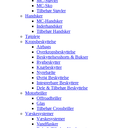
MC-Støvler
MC-Sko
Tilbehør Støvler
Handsker
MC-Handsker
Inderhandsker
Tilbehør Handsker
Tøjpleje
Kropsbeskyttelse
Airbags
Overkropsbeskyttelse
Beskyttelsesshorts & Bukser
Rygbeskytter
Knæbeskytter
Nyrebælte
Øvrig Beskyttelse
Integrerbare Beskyttere
Dele & Tilbehør Beskyttelse
Motorbriller
Offroadbriller
Glas
Tilbehør Crossbriller
Væskesystemer
Væskesystemer
Vandflasker