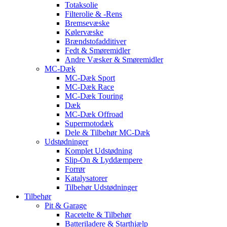
Totaksolie
Filterolie & -Rens
Bremsevæske
Kølervæske
Brændstofadditiver
Fedt & Smøremidler
Andre Væsker & Smøremidler
MC-Dæk
MC-Dæk Sport
MC-Dæk Race
MC-Dæk Touring
Dæk
MC-Dæk Offroad
Supermotodæk
Dele & Tilbehør MC-Dæk
Udstødninger
Komplet Udstødning
Slip-On & Lyddæmpere
Forrør
Katalysatorer
Tilbehør Udstødninger
Tilbehør
Pit & Garage
Racetelte & Tilbehør
Batteriladere & Starthjælp