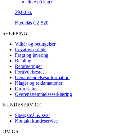
Ikke på lager
29,00 kr.
Kædelås CZ 520
SHOPPING
Vilkår og betingelser
Privatlivspolitik
Fragt og levering
Betaling
Returneringer
Fortrydelsesret
Genanvendelsesinformation
Klager og reklamationer
Ordrestatus
Overensstemmelseserklæring
KUNDESERVICE
Spørgsmål & svar
Kontakt kundeservice
OM OS