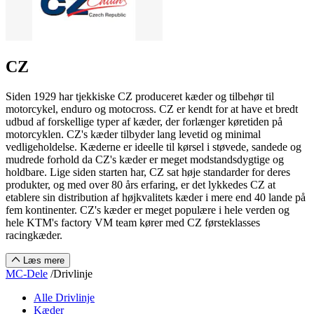
CZ
Siden 1929 har tjekkiske CZ produceret kæder og tilbehør til
motorcykel, enduro og motocross. CZ er kendt for at have et bredt
udbud af forskellige typer af kæder, der forlænger køretiden på
motorcyklen. CZ's kæder tilbyder lang levetid og minimal
vedligeholdelse. Kæderne er ideelle til kørsel i støvede, sandede og
mudrede forhold da CZ's kæder er meget modstandsdygtige og
holdbare. Lige siden starten har, CZ sat høje standarder for deres
produkter, og med over 80 års erfaring, er det lykkedes CZ at
etablere sin distribution af højkvalitets kæder i mere end 40 lande på
fem kontinenter. CZ's kæder er meget populære i hele verden og
hele KTM's factory VM team kører med CZ førsteklasses
racingkæder.
Læs mere
MC-Dele
/
Drivlinje
Alle Drivlinje
Kæder