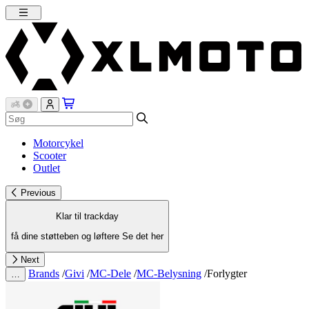
Motorcykel
Scooter
Outlet
Previous
Klar til trackday
få dine støtteben og løftere
Se det her
Next
Brands
/
Givi
/
MC-Dele
/
MC-Belysning
/
Forlygter
…