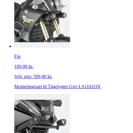
Fra
169,00 kr.
Vejl. pris:
599,00 kr.
Monteringssæt til Tågelygter Givi LS1161OX