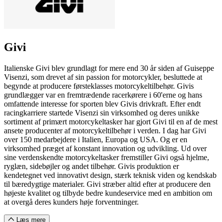
Givi
Italienske Givi blev grundlagt for mere end 30 år siden af Guiseppe
Visenzi, som drevet af sin passion for motorcykler, besluttede at
begynde at producere førsteklasses motorcykeltilbehør. Givis
grundlægger var en fremtrædende racerkørere i 60'erne og hans
omfattende interesse for sporten blev Givis drivkraft. Efter endt
racingkarriere startede Visenzi sin virksomhed og deres unikke
sortiment af primært motorcykeltasker har gjort Givi til en af de mest
ansete producenter af motorcykeltilbehør i verden. I dag har Givi
over 150 medarbejdere i Italien, Europa og USA. Og er en
virksomhed præget af konstant innovation og udvikling. Ud over
sine verdenskendte motorcykeltasker fremstiller Givi også hjelme,
ryglæn, sidebøjler og andet tilbehør. Givis produktion er
kendetegnet ved innovativt design, stærk teknisk viden og kendskab
til bæredygtige materialer. Givi stræber altid efter at producere den
højeste kvalitet og tilbyde bedre kundeservice med en ambition om
at overgå deres kunders høje forventninger.
Læs mere