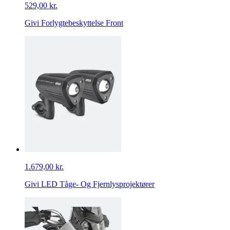
529,00 kr.
Givi Forlygtebeskyttelse Front
1.679,00 kr.
Givi LED Tåge- Og Fjernlysprojektører