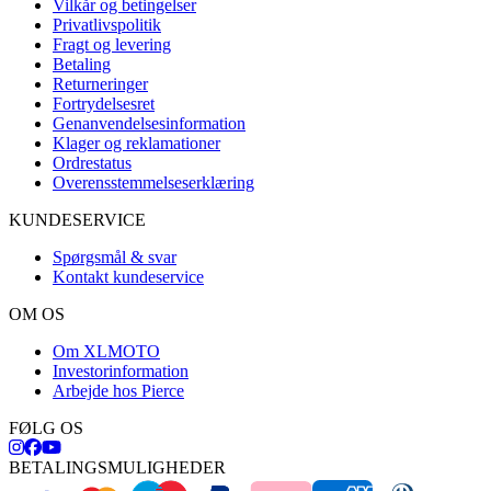
Vilkår og betingelser
Privatlivspolitik
Fragt og levering
Betaling
Returneringer
Fortrydelsesret
Genanvendelsesinformation
Klager og reklamationer
Ordrestatus
Overensstemmelseserklæring
KUNDESERVICE
Spørgsmål & svar
Kontakt kundeservice
OM OS
Om XLMOTO
Investorinformation
Arbejde hos Pierce
FØLG OS
BETALINGSMULIGHEDER