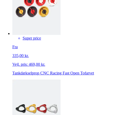
Super price
Fra
335,00 kr.
Vejl. pris:
469,00 kr.
Tankdækselprop CNC Racing Fast Open Tofarvet