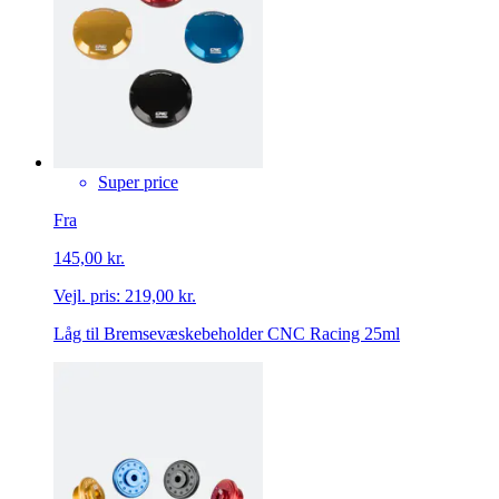
Super price
Fra
145,00 kr.
Vejl. pris:
219,00 kr.
Låg til Bremsevæskebeholder CNC Racing 25ml