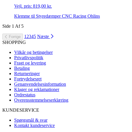
Vejl. pris:
819,00 kr.
Klemme til Styredæmper CNC Racing Ohlins
Side
1
Af
5
1
2
3
4
5
Næste
Forrige
SHOPPING
Vilkår og betingelser
Privatlivspolitik
Fragt og levering
Betaling
Returneringer
Fortrydelsesret
Genanvendelsesinformation
Klager og reklamationer
Ordrestatus
Overensstemmelseserklæring
KUNDESERVICE
Spørgsmål & svar
Kontakt kundeservice