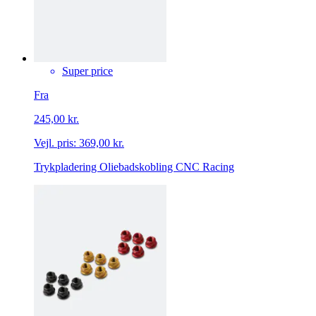
Super price
Fra
245,00 kr.
Vejl. pris:
369,00 kr.
Trykpladering Oliebadskobling CNC Racing