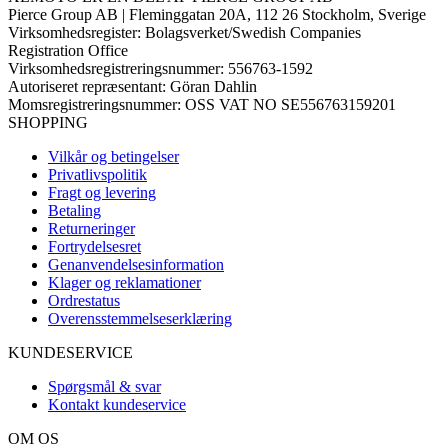
Pierce Group AB | Fleminggatan 20A, 112 26 Stockholm, Sverige
Virksomhedsregister: Bolagsverket/Swedish Companies
Registration Office
Virksomhedsregistreringsnummer: 556763-1592
Autoriseret repræsentant: Göran Dahlin
Momsregistreringsnummer: OSS VAT NO SE556763159201
SHOPPING
Vilkår og betingelser
Privatlivspolitik
Fragt og levering
Betaling
Returneringer
Fortrydelsesret
Genanvendelsesinformation
Klager og reklamationer
Ordrestatus
Overensstemmelseserklæring
KUNDESERVICE
Spørgsmål & svar
Kontakt kundeservice
OM OS