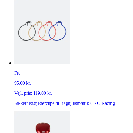
Fra
95,00 kr.
Vejl. pris:
119,00 kr.
Sikkerhedsfjederclips til Baghjulsmøtrik CNC Racing