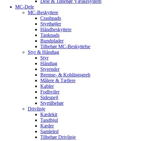
Dele & Tilbehør Væskesystem
MC-Dele
MC-Beskyttere
Crashpads
Styrtbøjler
Håndbeskyttere
Tankpads
Bundplader
Tilbehør MC-Beskyttelse
Styr & Håndtag
Styr
Håndtag
Styrender
Bremse- & Koblingsgreb
Målere & Tællere
Kabler
Fodhviler
Sidespejl
Styrtilbehør
Drivlinje
Kædekit
Tandhjul
Kæder
Samleled
Tilbehør Drivlinje