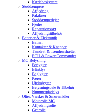
Kædebeskyttere
Støddæmpere
Affjedring
Pakdåser
Støddæmperlejer
Fjedre
Reparationssæt
Affjedringstilbehør
Batterier & Elektronik
Batteri
Kontakter & Knapper
Tændrør & Tændrørshætter
ECU & Power Commander
MC-Belysning
Forlygter
Blinklys
Baglygter
Pærer
Hjelmlygter
Belysningsdele & Tilbehør
Nummerpladelys
Olier, Væsker & Smøremidler
Motorolie MC
Affjedringsolie
Gearolie