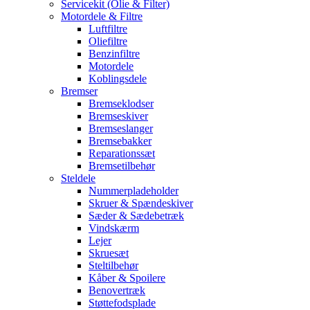
Servicekit (Olie & Filter)
Motordele & Filtre
Luftfiltre
Oliefiltre
Benzinfiltre
Motordele
Koblingsdele
Bremser
Bremseklodser
Bremseskiver
Bremseslanger
Bremsebakker
Reparationssæt
Bremsetilbehør
Steldele
Nummerpladeholder
Skruer & Spændeskiver
Sæder & Sædebetræk
Vindskærm
Lejer
Skruesæt
Steltilbehør
Kåber & Spoilere
Benovertræk
Støttefodsplade