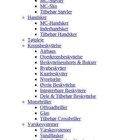
MC-Støvler
MC-Sko
Tilbehør Støvler
Handsker
MC-Handsker
Inderhandsker
Tilbehør Handsker
Tøjpleje
Kropsbeskyttelse
Airbags
Overkropsbeskyttelse
Beskyttelsesshorts & Bukser
Rygbeskytter
Knæbeskytter
Nyrebælte
Øvrig Beskyttelse
Integrerbare Beskyttere
Dele & Tilbehør Beskyttelse
Motorbriller
Offroadbriller
Glas
Tilbehør Crossbriller
Væskesystemer
Væskesystemer
Vandflasker