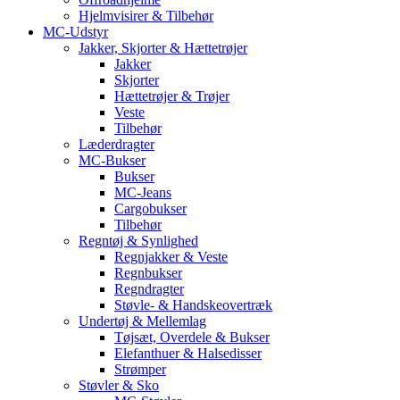
Hjelmvisirer & Tilbehør
MC-Udstyr
Jakker, Skjorter & Hættetrøjer
Jakker
Skjorter
Hættetrøjer & Trøjer
Veste
Tilbehør
Læderdragter
MC-Bukser
Bukser
MC-Jeans
Cargobukser
Tilbehør
Regntøj & Synlighed
Regnjakker & Veste
Regnbukser
Regndragter
Støvle- & Handskeovertræk
Undertøj & Mellemlag
Tøjsæt, Overdele & Bukser
Elefanthuer & Halsedisser
Strømper
Støvler & Sko