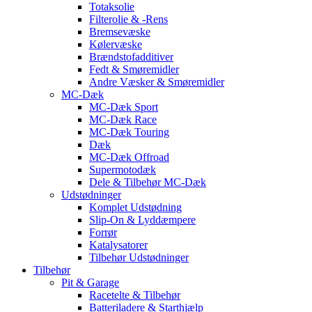
Totaksolie
Filterolie & -Rens
Bremsevæske
Kølervæske
Brændstofadditiver
Fedt & Smøremidler
Andre Væsker & Smøremidler
MC-Dæk
MC-Dæk Sport
MC-Dæk Race
MC-Dæk Touring
Dæk
MC-Dæk Offroad
Supermotodæk
Dele & Tilbehør MC-Dæk
Udstødninger
Komplet Udstødning
Slip-On & Lyddæmpere
Forrør
Katalysatorer
Tilbehør Udstødninger
Tilbehør
Pit & Garage
Racetelte & Tilbehør
Batteriladere & Starthjælp