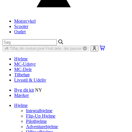
Motorcykel
Scooter
Outlet
Tilføj din motorcykel
Find dele, der passer
Hjelme
MC-Udstyr
MC-Dele
Tilbehør
Livsstil & Udeliv
Byg dit kit
NY
Mærker
Hjelme
Integralhjelme
Flip-Up Hjelme
Pilothjelme
Adventurehjelme
Offroadhjelme