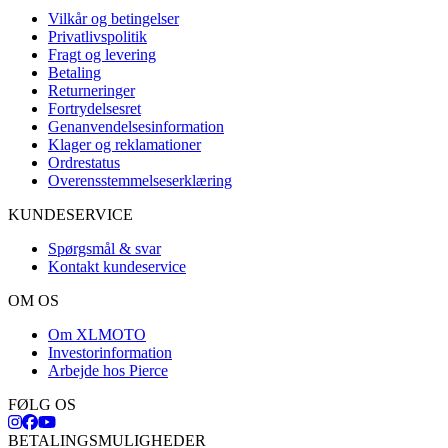
Vilkår og betingelser
Privatlivspolitik
Fragt og levering
Betaling
Returneringer
Fortrydelsesret
Genanvendelsesinformation
Klager og reklamationer
Ordrestatus
Overensstemmelseserklæring
KUNDESERVICE
Spørgsmål & svar
Kontakt kundeservice
OM OS
Om XLMOTO
Investorinformation
Arbejde hos Pierce
FØLG OS
BETALINGSMULIGHEDER