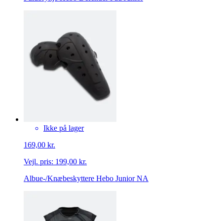
Ikke på lager
169,00 kr.
Vejl. pris:
199,00 kr.
Albue-/Knæbeskyttere Hebo Junior NA