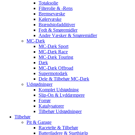
Totaksolie
Filterolie & -Rens
Bremsevæske
Kølervæske
Brændstofadditiver
Fedt & Smøremidler
Andre Væsker & Smøremidler
MC-Dæk
MC-Dæk Sport
MC-Dæk Race
MC-Dæk Touring
Dæk
MC-Dæk Offroad
Supermotodæk
Dele & Tilbehør MC-Dæk
Udstødninger
Komplet Udstødning
Slip-On & Lyddæmpere
Forrør
Katalysatorer
Tilbehør Udstødninger
Tilbehør
Pit & Garage
Racetelte & Tilbehør
Batteriladere & Starthjælp