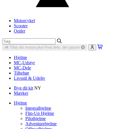
Motorcykel
Scooter
Outlet
Tilføj din motorcykel
Find dele, der passer
Hjelme
MC-Udstyr
MC-Dele
Tilbehør
Livsstil & Udeliv
Byg dit kit
NY
Mærker
Hjelme
Integralhjelme
Flip-Up Hjelme
Pilothjelme
Adventurehjelme
Offroadhjelme