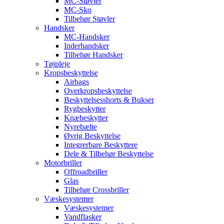
MC-Støvler
MC-Sko
Tilbehør Støvler
Handsker
MC-Handsker
Inderhandsker
Tilbehør Handsker
Tøjpleje
Kropsbeskyttelse
Airbags
Overkropsbeskyttelse
Beskyttelsesshorts & Bukser
Rygbeskytter
Knæbeskytter
Nyrebælte
Øvrig Beskyttelse
Integrerbare Beskyttere
Dele & Tilbehør Beskyttelse
Motorbriller
Offroadbriller
Glas
Tilbehør Crossbriller
Væskesystemer
Væskesystemer
Vandflasker