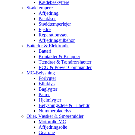
Kædebeskyttere
Støddæmpere
Affjedring
Pakdåser
Støddæmperlejer
Fjedre
Reparationssæt
Affjedringstilbehør
Batterier & Elektronik
Batteri
Kontakter & Knapper
Tændrør & Tændrørshætter
ECU & Power Commander
MC-Belysning
Forlygter
Blinklys
Baglygter
Pærer
Hjelmlygter
Belysningsdele & Tilbehør
Nummerpladelys
Olier, Væsker & Smøremidler
Motorolie MC
Affjedringsolie
Gearolie