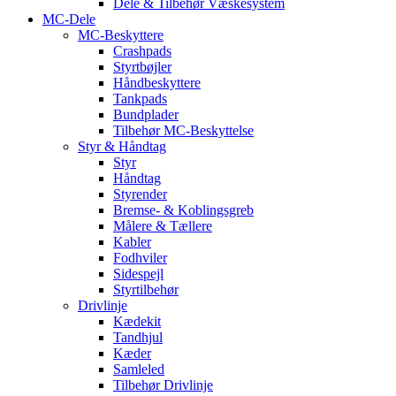
Dele & Tilbehør Væskesystem
MC-Dele
MC-Beskyttere
Crashpads
Styrtbøjler
Håndbeskyttere
Tankpads
Bundplader
Tilbehør MC-Beskyttelse
Styr & Håndtag
Styr
Håndtag
Styrender
Bremse- & Koblingsgreb
Målere & Tællere
Kabler
Fodhviler
Sidespejl
Styrtilbehør
Drivlinje
Kædekit
Tandhjul
Kæder
Samleled
Tilbehør Drivlinje