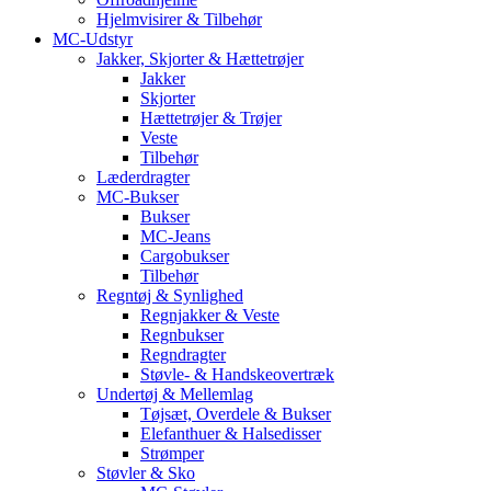
Hjelmvisirer & Tilbehør
MC-Udstyr
Jakker, Skjorter & Hættetrøjer
Jakker
Skjorter
Hættetrøjer & Trøjer
Veste
Tilbehør
Læderdragter
MC-Bukser
Bukser
MC-Jeans
Cargobukser
Tilbehør
Regntøj & Synlighed
Regnjakker & Veste
Regnbukser
Regndragter
Støvle- & Handskeovertræk
Undertøj & Mellemlag
Tøjsæt, Overdele & Bukser
Elefanthuer & Halsedisser
Strømper
Støvler & Sko