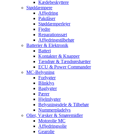
Kædebeskyttere
Støddæmpere
Affjedring
Pakdåser
Støddæmperlejer
Fjedre
Reparationssæt
Affjedringstilbehør
Batterier & Elektronik
Batteri
Kontakter & Knapper
Tændrør & Tændrørshætter
ECU & Power Commander
MC-Belysning
Forlygter
Blinklys
Baglygter
Pærer
Hjelmlygter
Belysningsdele & Tilbehør
Nummerpladelys
Olier, Væsker & Smøremidler
Motorolie MC
Affjedringsolie
Gearolie