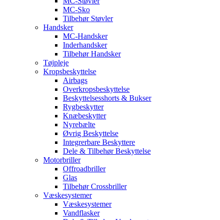
MC-Støvler
MC-Sko
Tilbehør Støvler
Handsker
MC-Handsker
Inderhandsker
Tilbehør Handsker
Tøjpleje
Kropsbeskyttelse
Airbags
Overkropsbeskyttelse
Beskyttelsesshorts & Bukser
Rygbeskytter
Knæbeskytter
Nyrebælte
Øvrig Beskyttelse
Integrerbare Beskyttere
Dele & Tilbehør Beskyttelse
Motorbriller
Offroadbriller
Glas
Tilbehør Crossbriller
Væskesystemer
Væskesystemer
Vandflasker