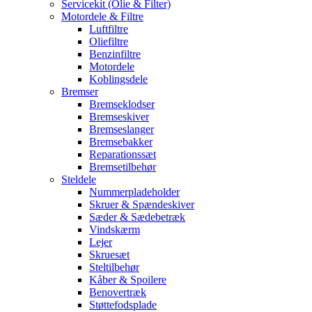
Servicekit (Olie & Filter)
Motordele & Filtre
Luftfiltre
Oliefiltre
Benzinfiltre
Motordele
Koblingsdele
Bremser
Bremseklodser
Bremseskiver
Bremseslanger
Bremsebakker
Reparationssæt
Bremsetilbehør
Steldele
Nummerpladeholder
Skruer & Spændeskiver
Sæder & Sædebetræk
Vindskærm
Lejer
Skruesæt
Steltilbehør
Kåber & Spoilere
Benovertræk
Støttefodsplade