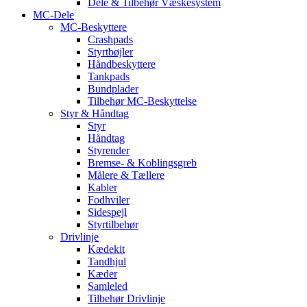
Dele & Tilbehør Væskesystem
MC-Dele
MC-Beskyttere
Crashpads
Styrtbøjler
Håndbeskyttere
Tankpads
Bundplader
Tilbehør MC-Beskyttelse
Styr & Håndtag
Styr
Håndtag
Styrender
Bremse- & Koblingsgreb
Målere & Tællere
Kabler
Fodhviler
Sidespejl
Styrtilbehør
Drivlinje
Kædekit
Tandhjul
Kæder
Samleled
Tilbehør Drivlinje