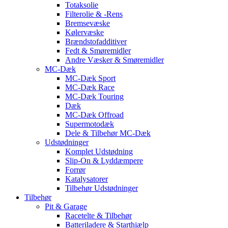
Totaksolie
Filterolie & -Rens
Bremsevæske
Kølervæske
Brændstofadditiver
Fedt & Smøremidler
Andre Væsker & Smøremidler
MC-Dæk
MC-Dæk Sport
MC-Dæk Race
MC-Dæk Touring
Dæk
MC-Dæk Offroad
Supermotodæk
Dele & Tilbehør MC-Dæk
Udstødninger
Komplet Udstødning
Slip-On & Lyddæmpere
Forrør
Katalysatorer
Tilbehør Udstødninger
Tilbehør
Pit & Garage
Racetelte & Tilbehør
Batteriladere & Starthjælp