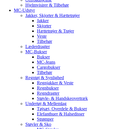
Hjelmvisirer & Tilbehør
MC-Udstyr
Jakker, Skjorter & Hættetrøjer
Jakker
Skjorter
Hættetrøjer & Trøjer
Veste
Tilbehør
Læderdragter
MC-Bukser
Bukser
MC-Jeans
Cargobukser
Tilbehør
Regntøj & Synlighed
Regnjakker & Veste
Regnbukser
Regndragter
Støvle- & Handskeovertræk
Undertøj & Mellemlag
Tøjsæt, Overdele & Bukser
Elefanthuer & Halsedisser
Strømper
Støvler & Sko