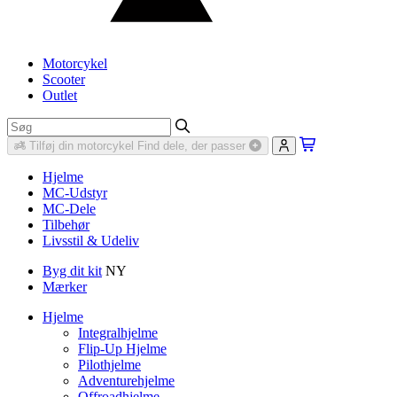
Motorcykel
Scooter
Outlet
Tilføj din motorcykel
Find dele, der passer
Hjelme
MC-Udstyr
MC-Dele
Tilbehør
Livsstil & Udeliv
Byg dit kit
NY
Mærker
Hjelme
Integralhjelme
Flip-Up Hjelme
Pilothjelme
Adventurehjelme
Offroadhjelme