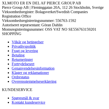
XLMOTO ER EN DEL AF PIERCE GROUP AB
Pierce Group AB | Fleminggatan 20A, 112 26 Stockholm, Sverige
Virksomhedsregister: Bolagsverket/Swedish Companies
Registration Office
Virksomhedsregistreringsnummer: 556763-1592
Autoriseret repræsentant: Göran Dahlin
Momsregistreringsnummer: OSS VAT NO SE556763159201
SHOPPING
Vilkår og betingelser
Privatlivspolitik
Fragt og levering
Betaling
Returneringer
Fortrydelsesret
Genanvendelsesinformation
Klager og reklamationer
Ordrestatus
Overensstemmelseserklæring
KUNDESERVICE
Spørgsmål & svar
Kontakt kundeservice