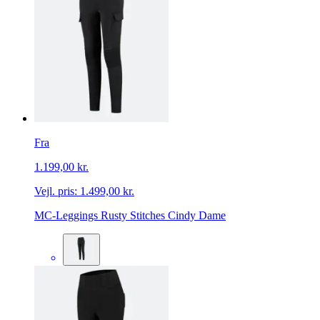
Fra
1.199,00 kr.
Vejl. pris:
1.499,00 kr.
MC-Leggings Rusty Stitches Cindy Dame