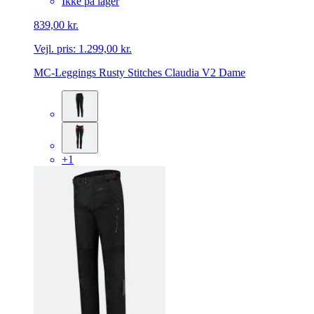
Ikke på lager
839,00 kr.
Vejl. pris:
1.299,00 kr.
MC-Leggings Rusty Stitches Claudia V2 Dame
+1