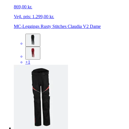
869,00 kr.
Vejl. pris:
1.299,00 kr.
MC-Leggings Rusty Stitches Claudia V2 Dame
+1