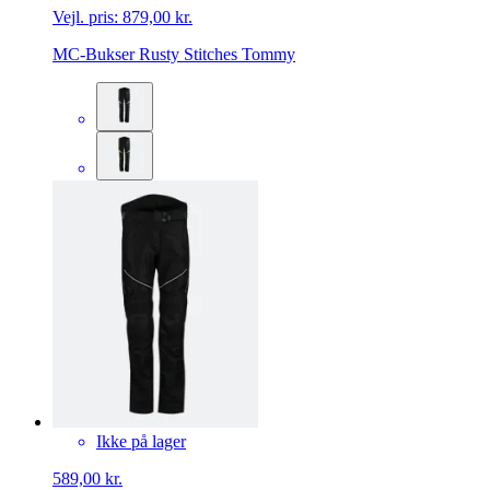
Vejl. pris:
879,00 kr.
MC-Bukser Rusty Stitches Tommy
Ikke på lager
589,00 kr.