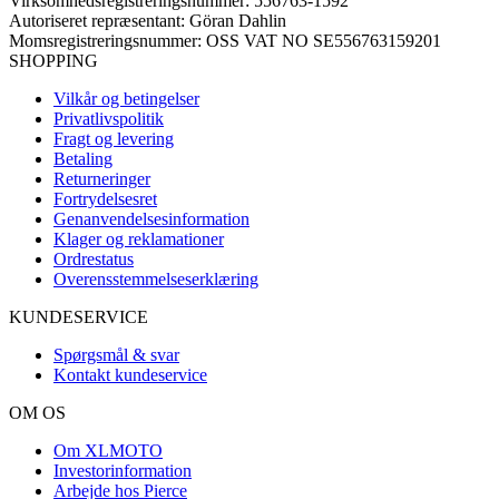
Virksomhedsregistreringsnummer: 556763-1592
Autoriseret repræsentant: Göran Dahlin
Momsregistreringsnummer: OSS VAT NO SE556763159201
SHOPPING
Vilkår og betingelser
Privatlivspolitik
Fragt og levering
Betaling
Returneringer
Fortrydelsesret
Genanvendelsesinformation
Klager og reklamationer
Ordrestatus
Overensstemmelseserklæring
KUNDESERVICE
Spørgsmål & svar
Kontakt kundeservice
OM OS
Om XLMOTO
Investorinformation
Arbejde hos Pierce