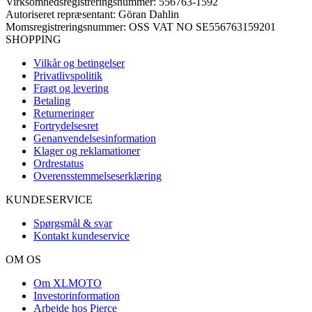
Virksomhedsregistreringsnummer: 556763-1592
Autoriseret repræsentant: Göran Dahlin
Momsregistreringsnummer: OSS VAT NO SE556763159201
SHOPPING
Vilkår og betingelser
Privatlivspolitik
Fragt og levering
Betaling
Returneringer
Fortrydelsesret
Genanvendelsesinformation
Klager og reklamationer
Ordrestatus
Overensstemmelseserklæring
KUNDESERVICE
Spørgsmål & svar
Kontakt kundeservice
OM OS
Om XLMOTO
Investorinformation
Arbejde hos Pierce