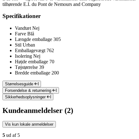
tilhørende E.I. du Pont de Nemours and Company
Specifikationer
Vandtæt
Nej
Farve
Blå
Længde emballage
305
Stil
Urban
Emballagevægt
762
Isolering
Nej
Højde emballage
70
Tøjstørrelse
39
Bredde emballage
200
Størrelsesguide
Forsendelse & returnering
Sikkerhedsoplysninger
Kundeanmeldelser (2)
Vis kun lokale anmeldelser
5
ud af 5