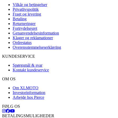
Vilkår og betingelser
Privatlivspolitik
Fragt og levering
Betaling
Returneringer
Fortrydelsesret
Genanvendelsesinformation
Klager og reklamationer
Ordrestatus
Overensstemmelseserklæring
KUNDESERVICE
Spørgsmål & svar
Kontakt kundeservice
OM OS
Om XLMOTO
Investorinformation
Arbejde hos Pierce
FØLG OS
BETALINGSMULIGHEDER