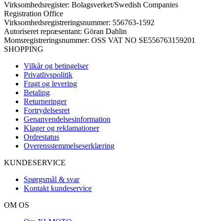
Virksomhedsregister: Bolagsverket/Swedish Companies
Registration Office
Virksomhedsregistreringsnummer: 556763-1592
Autoriseret repræsentant: Göran Dahlin
Momsregistreringsnummer: OSS VAT NO SE556763159201
SHOPPING
Vilkår og betingelser
Privatlivspolitik
Fragt og levering
Betaling
Returneringer
Fortrydelsesret
Genanvendelsesinformation
Klager og reklamationer
Ordrestatus
Overensstemmelseserklæring
KUNDESERVICE
Spørgsmål & svar
Kontakt kundeservice
OM OS