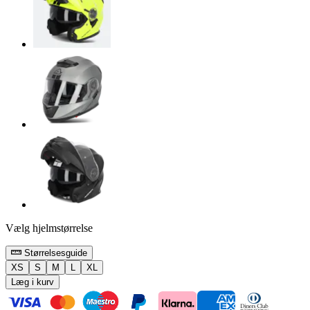
Vælg hjelmstørrelse
Størrelsesguide
XS
S
M
L
XL
Læg i kurv