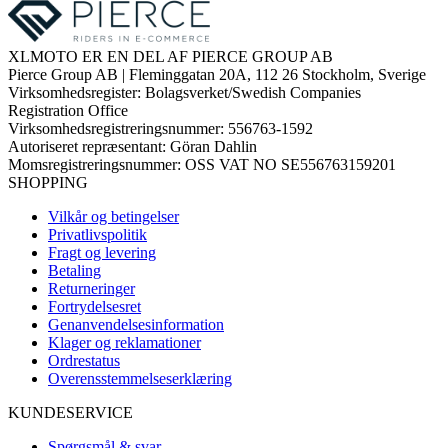
XLMOTO ER EN DEL AF PIERCE GROUP AB
Pierce Group AB | Fleminggatan 20A, 112 26 Stockholm, Sverige
Virksomhedsregister: Bolagsverket/Swedish Companies
Registration Office
Virksomhedsregistreringsnummer: 556763-1592
Autoriseret repræsentant: Göran Dahlin
Momsregistreringsnummer: OSS VAT NO SE556763159201
SHOPPING
Vilkår og betingelser
Privatlivspolitik
Fragt og levering
Betaling
Returneringer
Fortrydelsesret
Genanvendelsesinformation
Klager og reklamationer
Ordrestatus
Overensstemmelseserklæring
KUNDESERVICE
Spørgsmål & svar