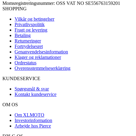
Momsregistreringsnummer: OSS VAT NO SE556763159201
SHOPPING
Vilkår og betingelser
Privatlivspolitik
Fragt og levering
Betaling
Returneringer
Fortrydelsesret
Genanvendelsesinformation
Klager og reklamationer
Ordrestatus
Overensstemmelseserklæring
KUNDESERVICE
Spørgsmål & svar
Kontakt kundeservice
OM OS
Om XLMOTO
Investorinformation
Arbejde hos Pierce