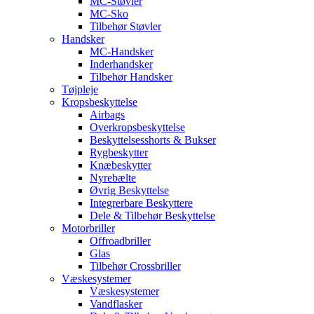
MC-Støvler
MC-Sko
Tilbehør Støvler
Handsker
MC-Handsker
Inderhandsker
Tilbehør Handsker
Tøjpleje
Kropsbeskyttelse
Airbags
Overkropsbeskyttelse
Beskyttelsesshorts & Bukser
Rygbeskytter
Knæbeskytter
Nyrebælte
Øvrig Beskyttelse
Integrerbare Beskyttere
Dele & Tilbehør Beskyttelse
Motorbriller
Offroadbriller
Glas
Tilbehør Crossbriller
Væskesystemer
Væskesystemer
Vandflasker