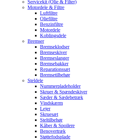
Servicekit (Olie & Filter)
Motordele & Filtre
Luftfiltre
Oliefiltre
Benzinfiltre
Motordele
Koblingsdele
Bremser
Bremseklodser
Bremseskiver
Bremseslanger
Bremsebakker
Reparationssæt
Bremsetilbehør
Steldele
Nummerpladeholder
Skruer & Spændeskiver
Sæder & Sædebetræk
Vindskærm
Lejer
Skruesæt
Steltilbehør
Kåber & Spoilere
Benovertræk
Støttefodsplade