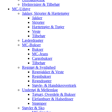
Hjelmvisirer & Tilbehør
MC-Udstyr
Jakker, Skjorter & Hættetrøjer
Jakker
Skjorter
Hættetrøjer & Trøjer
Veste
Tilbehør
Læderdragter
MC-Bukser
Bukser
MC-Jeans
Cargobukser
Tilbehør
Regntøj & Synlighed
Regnjakker & Veste
Regnbukser
Regndragter
Støvle- & Handskeovertræk
Undertøj & Mellemlag
Tøjsæt, Overdele & Bukser
Elefanthuer & Halsedisser
Strømper
Støvler & Sko