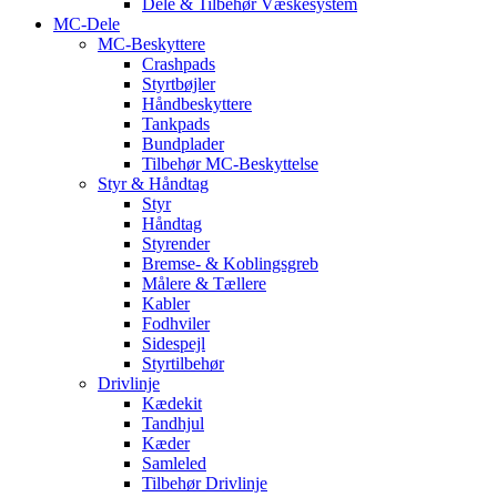
Dele & Tilbehør Væskesystem
MC-Dele
MC-Beskyttere
Crashpads
Styrtbøjler
Håndbeskyttere
Tankpads
Bundplader
Tilbehør MC-Beskyttelse
Styr & Håndtag
Styr
Håndtag
Styrender
Bremse- & Koblingsgreb
Målere & Tællere
Kabler
Fodhviler
Sidespejl
Styrtilbehør
Drivlinje
Kædekit
Tandhjul
Kæder
Samleled
Tilbehør Drivlinje