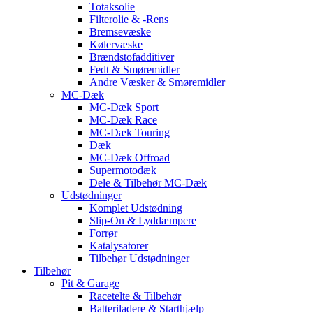
Totaksolie
Filterolie & -Rens
Bremsevæske
Kølervæske
Brændstofadditiver
Fedt & Smøremidler
Andre Væsker & Smøremidler
MC-Dæk
MC-Dæk Sport
MC-Dæk Race
MC-Dæk Touring
Dæk
MC-Dæk Offroad
Supermotodæk
Dele & Tilbehør MC-Dæk
Udstødninger
Komplet Udstødning
Slip-On & Lyddæmpere
Forrør
Katalysatorer
Tilbehør Udstødninger
Tilbehør
Pit & Garage
Racetelte & Tilbehør
Batteriladere & Starthjælp