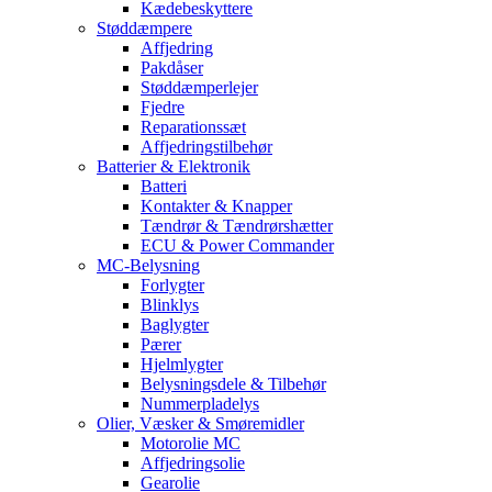
Kædebeskyttere
Støddæmpere
Affjedring
Pakdåser
Støddæmperlejer
Fjedre
Reparationssæt
Affjedringstilbehør
Batterier & Elektronik
Batteri
Kontakter & Knapper
Tændrør & Tændrørshætter
ECU & Power Commander
MC-Belysning
Forlygter
Blinklys
Baglygter
Pærer
Hjelmlygter
Belysningsdele & Tilbehør
Nummerpladelys
Olier, Væsker & Smøremidler
Motorolie MC
Affjedringsolie
Gearolie