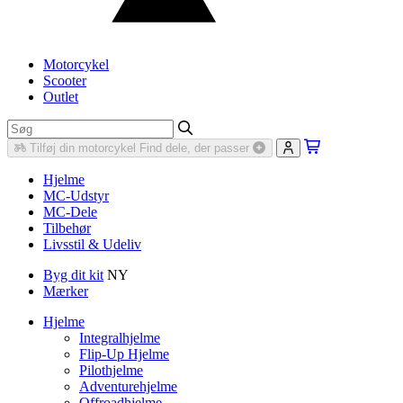
Motorcykel
Scooter
Outlet
Tilføj din motorcykel
Find dele, der passer
Hjelme
MC-Udstyr
MC-Dele
Tilbehør
Livsstil & Udeliv
Byg dit kit
NY
Mærker
Hjelme
Integralhjelme
Flip-Up Hjelme
Pilothjelme
Adventurehjelme
Offroadhjelme