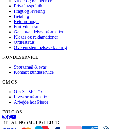
Vilkår og betingelser
Privatlivspolitik
Fragt og levering
Betaling
Returneringer
Fortrydelsesret
Genanvendelsesinformation
Klager og reklamationer
Ordrestatus
Overensstemmelseserklæring
KUNDESERVICE
Spørgsmål & svar
Kontakt kundeservice
OM OS
Om XLMOTO
Investorinformation
Arbejde hos Pierce
FØLG OS
BETALINGSMULIGHEDER