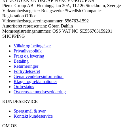
XLMOTO ER EN DEL AF PIERCE GROUP AB
Pierce Group AB | Fleminggatan 20A, 112 26 Stockholm, Sverige
Virksomhedsregister: Bolagsverket/Swedish Companies
Registration Office
Virksomhedsregistreringsnummer: 556763-1592
Autoriseret repræsentant: Göran Dahlin
Momsregistreringsnummer: OSS VAT NO SE556763159201
SHOPPING
Vilkår og betingelser
Privatlivspolitik
Fragt og levering
Betaling
Returneringer
Fortrydelsesret
Genanvendelsesinformation
Klager og reklamationer
Ordrestatus
Overensstemmelseserklæring
KUNDESERVICE
Spørgsmål & svar
Kontakt kundeservice
OM OS