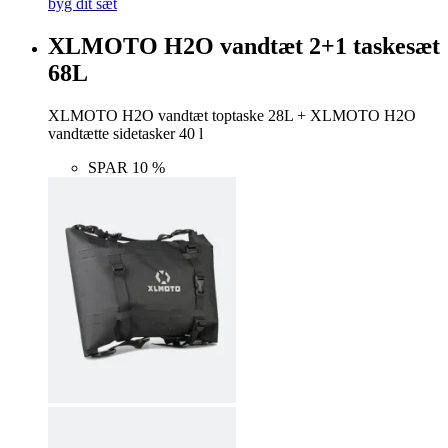
byg dit sæt
XLMOTO H2O vandtæt 2+1 taskesæt
68L
XLMOTO H2O vandtæt toptaske 28L + XLMOTO H2O
vandtætte sidetasker 40 l
SPAR 10 %