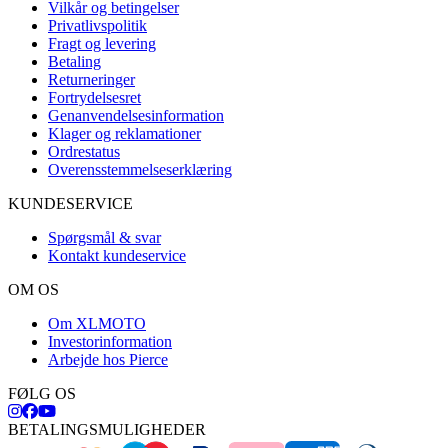
Vilkår og betingelser
Privatlivspolitik
Fragt og levering
Betaling
Returneringer
Fortrydelsesret
Genanvendelsesinformation
Klager og reklamationer
Ordrestatus
Overensstemmelseserklæring
KUNDESERVICE
Spørgsmål & svar
Kontakt kundeservice
OM OS
Om XLMOTO
Investorinformation
Arbejde hos Pierce
FØLG OS
BETALINGSMULIGHEDER