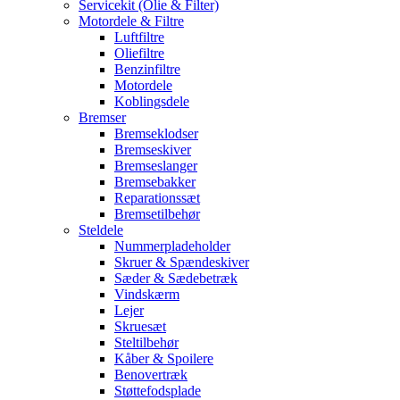
Servicekit (Olie & Filter)
Motordele & Filtre
Luftfiltre
Oliefiltre
Benzinfiltre
Motordele
Koblingsdele
Bremser
Bremseklodser
Bremseskiver
Bremseslanger
Bremsebakker
Reparationssæt
Bremsetilbehør
Steldele
Nummerpladeholder
Skruer & Spændeskiver
Sæder & Sædebetræk
Vindskærm
Lejer
Skruesæt
Steltilbehør
Kåber & Spoilere
Benovertræk
Støttefodsplade