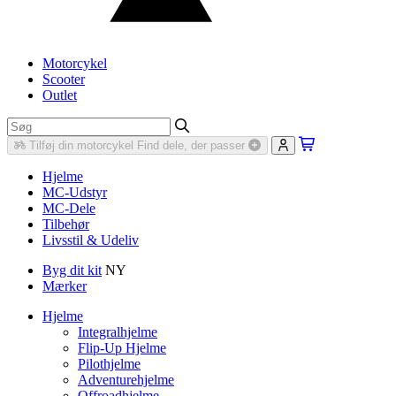
Motorcykel
Scooter
Outlet
Tilføj din motorcykel
Find dele, der passer
Hjelme
MC-Udstyr
MC-Dele
Tilbehør
Livsstil & Udeliv
Byg dit kit
NY
Mærker
Hjelme
Integralhjelme
Flip-Up Hjelme
Pilothjelme
Adventurehjelme
Offroadhjelme