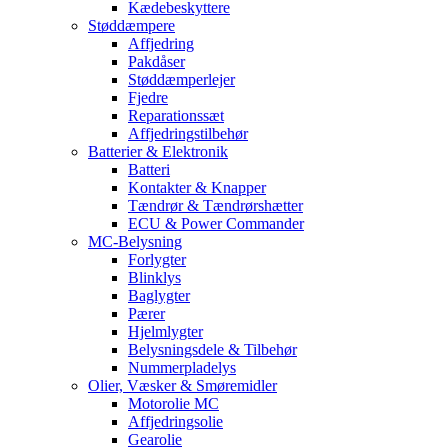
Kædebeskyttere
Støddæmpere
Affjedring
Pakdåser
Støddæmperlejer
Fjedre
Reparationssæt
Affjedringstilbehør
Batterier & Elektronik
Batteri
Kontakter & Knapper
Tændrør & Tændrørshætter
ECU & Power Commander
MC-Belysning
Forlygter
Blinklys
Baglygter
Pærer
Hjelmlygter
Belysningsdele & Tilbehør
Nummerpladelys
Olier, Væsker & Smøremidler
Motorolie MC
Affjedringsolie
Gearolie