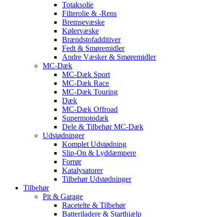
Totaksolie
Filterolie & -Rens
Bremsevæske
Kølervæske
Brændstofadditiver
Fedt & Smøremidler
Andre Væsker & Smøremidler
MC-Dæk
MC-Dæk Sport
MC-Dæk Race
MC-Dæk Touring
Dæk
MC-Dæk Offroad
Supermotodæk
Dele & Tilbehør MC-Dæk
Udstødninger
Komplet Udstødning
Slip-On & Lyddæmpere
Forrør
Katalysatorer
Tilbehør Udstødninger
Tilbehør
Pit & Garage
Racetelte & Tilbehør
Batteriladere & Starthjælp