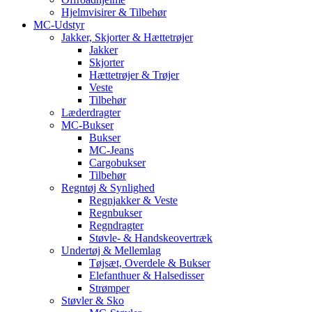
Hjelmvisirer & Tilbehør
MC-Udstyr
Jakker, Skjorter & Hættetrøjer
Jakker
Skjorter
Hættetrøjer & Trøjer
Veste
Tilbehør
Læderdragter
MC-Bukser
Bukser
MC-Jeans
Cargobukser
Tilbehør
Regntøj & Synlighed
Regnjakker & Veste
Regnbukser
Regndragter
Støvle- & Handskeovertræk
Undertøj & Mellemlag
Tøjsæt, Overdele & Bukser
Elefanthuer & Halsedisser
Strømper
Støvler & Sko