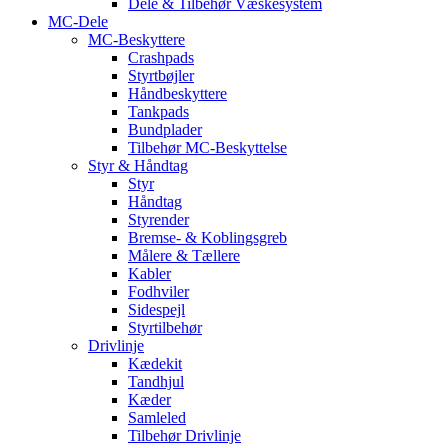
Dele & Tilbehør Væskesystem
MC-Dele
MC-Beskyttere
Crashpads
Styrtbøjler
Håndbeskyttere
Tankpads
Bundplader
Tilbehør MC-Beskyttelse
Styr & Håndtag
Styr
Håndtag
Styrender
Bremse- & Koblingsgreb
Målere & Tællere
Kabler
Fodhviler
Sidespejl
Styrtilbehør
Drivlinje
Kædekit
Tandhjul
Kæder
Samleled
Tilbehør Drivlinje