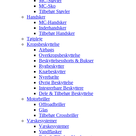
MC-Støvler
MC-Sko
Tilbehør Støvler
Handsker
MC-Handsker
Inderhandsker
Tilbehør Handsker
Tøjpleje
Kropsbeskyttelse
Airbags
Overkropsbeskyttelse
Beskyttelsesshorts & Bukser
Rygbeskytter
Knæbeskytter
Nyrebælte
Øvrig Beskyttelse
Integrerbare Beskyttere
Dele & Tilbehør Beskyttelse
Motorbriller
Offroadbriller
Glas
Tilbehør Crossbriller
Væskesystemer
Væskesystemer
Vandflasker