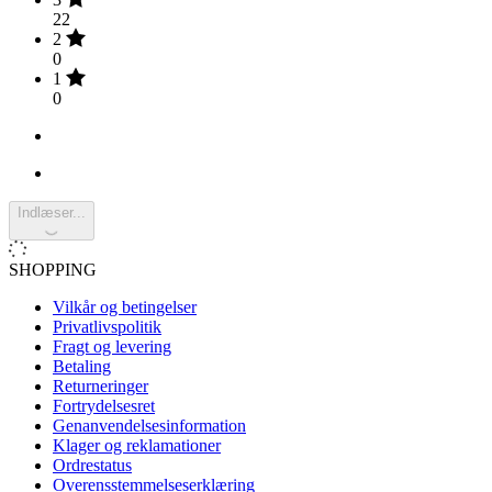
22
2
0
1
0
Indlæser...
SHOPPING
Vilkår og betingelser
Privatlivspolitik
Fragt og levering
Betaling
Returneringer
Fortrydelsesret
Genanvendelsesinformation
Klager og reklamationer
Ordrestatus
Overensstemmelseserklæring