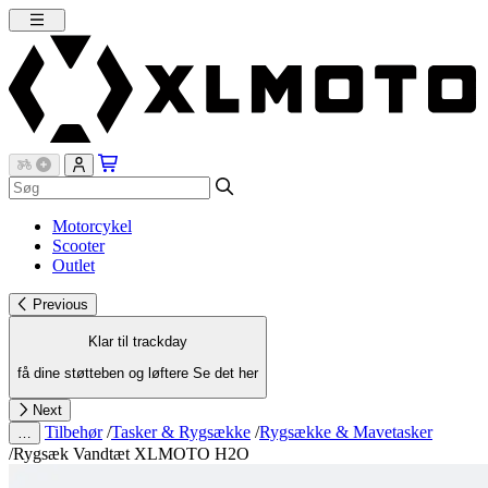
Motorcykel
Scooter
Outlet
Previous
Klar til trackday
få dine støtteben og løftere
Se det her
Next
Tilbehør
/
Tasker & Rygsække
/
Rygsække & Mavetasker
…
/
Rygsæk Vandtæt XLMOTO H2O