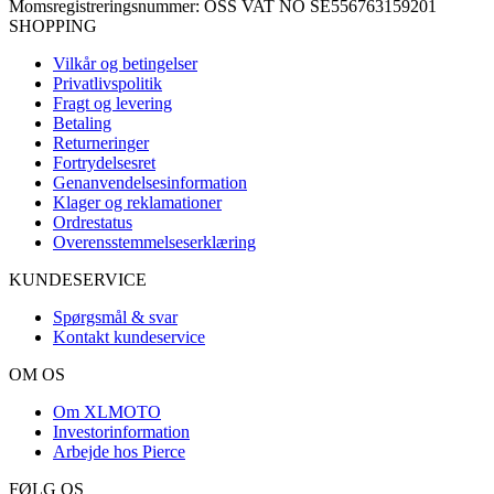
Momsregistreringsnummer: OSS VAT NO SE556763159201
SHOPPING
Vilkår og betingelser
Privatlivspolitik
Fragt og levering
Betaling
Returneringer
Fortrydelsesret
Genanvendelsesinformation
Klager og reklamationer
Ordrestatus
Overensstemmelseserklæring
KUNDESERVICE
Spørgsmål & svar
Kontakt kundeservice
OM OS
Om XLMOTO
Investorinformation
Arbejde hos Pierce
FØLG OS