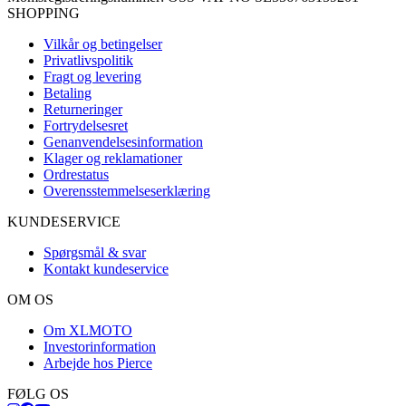
SHOPPING
Vilkår og betingelser
Privatlivspolitik
Fragt og levering
Betaling
Returneringer
Fortrydelsesret
Genanvendelsesinformation
Klager og reklamationer
Ordrestatus
Overensstemmelseserklæring
KUNDESERVICE
Spørgsmål & svar
Kontakt kundeservice
OM OS
Om XLMOTO
Investorinformation
Arbejde hos Pierce
FØLG OS