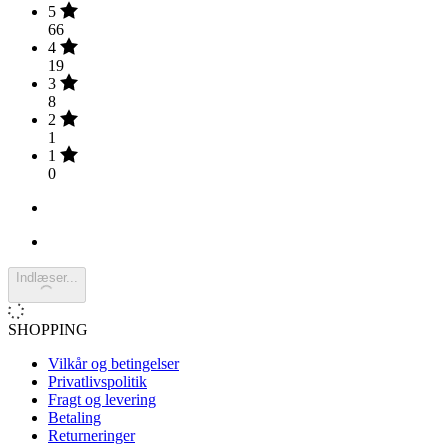
5
66
4
19
3
8
2
1
1
0
Indlæser...
SHOPPING
Vilkår og betingelser
Privatlivspolitik
Fragt og levering
Betaling
Returneringer